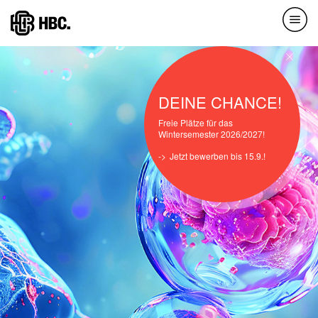
Direkt
zum
Inhalt
DEINE CHANCE!
Freie Plätze für das
Wintersemester 2026/2027!
Jetzt bewerben bis 15.9.!