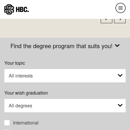
page
Skip
Pagination
Next
next
Previous
prev
to
page
main
content
Find the degree program that suits you!
Your topic
All interests
Your wish graduation
All degrees
International