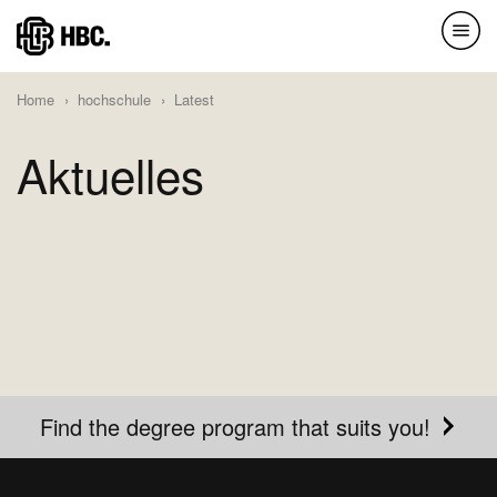
Skip
to
main
Home
hochschule
Latest
content
Aktuelles
Find the degree program that suits you!