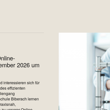
nline-
ptember 2026 um
 interessieren sich für
des effizienten
diengang
chule Biberach lernen
praxisnah,
 zu unserer Online-