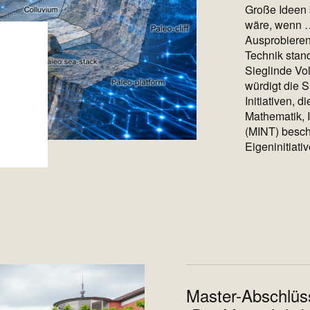
Große Ideen 
wäre, wenn 
Ausprobieren
Technik stan
Sieglinde Vo
würdigt die 
Initiativen, 
Mathematik, 
(MINT) besch
Eigeninitiati
Master-Abschlüs