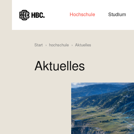
Direkt
zum
HAUPTMENÜ
Hochschule
Studium
Inhalt
(HAUPTSEITE)
Start
hochschule
Aktuelles
Aktuelles