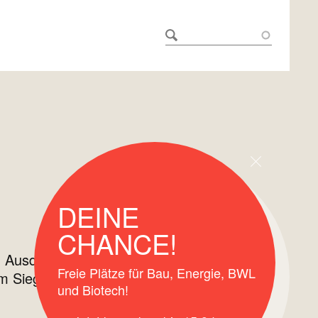
DEINE
CHANCE!
t, Ausdauer und MINT-Talente: Mathe-
Freie Plätze für Bau, Energie, BWL
 Sieglinde Vollmer Preis 2026
und Biotech!