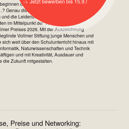
Jetzt bewerben bis 15.9.!
beginnen oft mit einer einfachen Frage: Was
…? Genau diese Neugier, der Mut zum
 und die Leidenschaft für Wissenschaft und
den im Mittelpunkt der Verleihung des
llmer Preises 2026. Mit der Auszeichnung
Sieglinde Vollmer Stiftung junge Menschen und
die sich weit über den Schulunterricht hinaus mit
Informatik, Naturwissenschaften und Technik
äftigen und mit Kreativität, Ausdauer und
ve die Zukunft mitgestalten.
se, Preise und Networking: