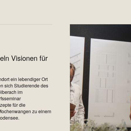
eln Visionen für
dort ein lebendiger Ort
en sich Studierende des
Biberach im
rfsseminar
zepte für die
k Mochenwangen zu einem
Bodensee.