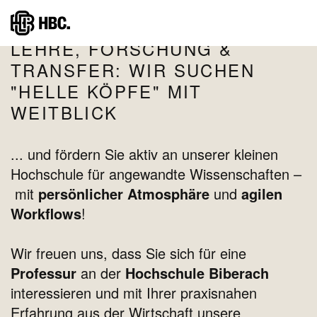
Skip
Home
node
Professorale Karriere an der Hochschule Biberach
to
LEHRE, FORSCHUNG &
main
TRANSFER: WIR SUCHEN
content
"HELLE KÖPFE" MIT
WEITBLICK
... und fördern Sie aktiv an unserer kleinen
Hochschule für angewandte Wissenschaften
–
mit
persönlicher Atmosphäre
und
agilen
Workflows
!
Wir freuen uns, dass Sie sich für eine
Professur
an der
Hochschule Biberach
interessieren und mit Ihrer praxisnahen
Erfahrung aus der Wirtschaft unsere