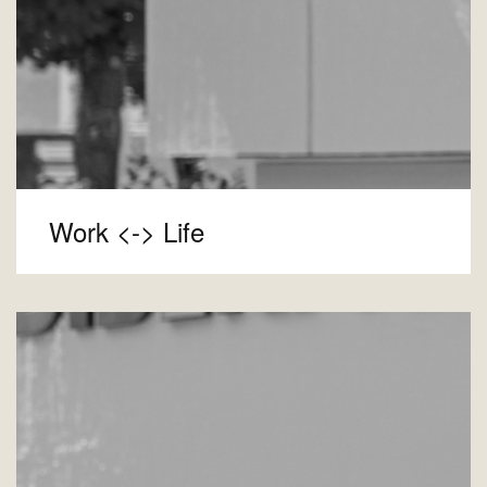
Work <-> Life