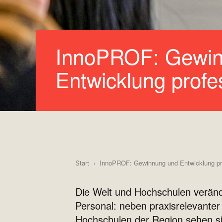
InnoPROF: Gewin
Entwicklung profe
Start
InnoPROF: Gewinnung und Entwicklung pr
Die Welt und Hochschulen veränd
Personal: neben praxisrelevante
Hochschulen der Region sehen sic