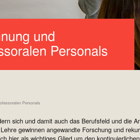
nung und
ssoralen Personals
ofessoralen Personals
ern sich und damit auch das Berufsfeld und die A
r Lehre gewinnen angewandte Forschung und rekurs
h hier als wichtiges Glied um den kontinuierliche