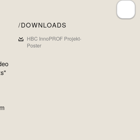
DOWNLOADS
HBC InnoPROF Projekt-
Poster
deo
ts"
im