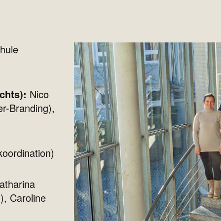
hule
echts):
Nico
r-Branding),
)
oordination)
atharina
), Caroline