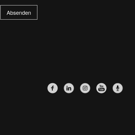
Absenden
SOZIALE-
NETZWERKE-
MENÜ
(HAUPTSEITE)