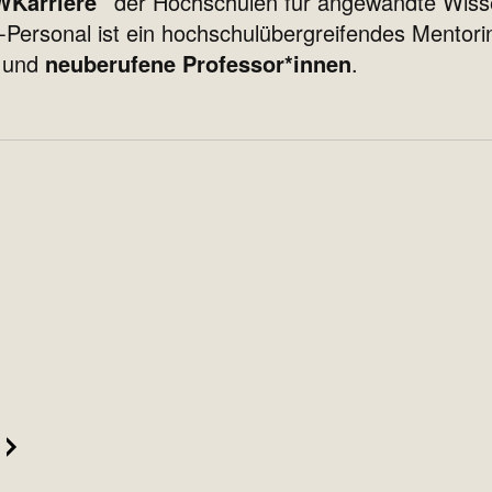
Karriere”
der Hochschulen für angewandte Wis
ersonal ist ein hochschulübergreifendes Mentor
und
neuberufene Professor*innen
.