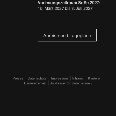
Vorlesungszeitraum SoSe 2027:
15. März 2027 bis 3. Juli 2027
Anreise und Lagepläne
FOOTERMENÜ
Presse
Datenschutz
Impressum
Intranet
Karriere
Barrierefreiheit
JobTeaser für Unternehmen
(HAUPTSEITE)