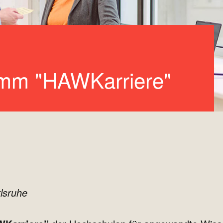
amm "HAWKarriere"
lsruhe