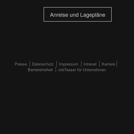
Anreise und Lagepläne
FOOTERMENÜ
Presse
Datenschutz
Impressum
Intranet
Karriere
Barrierefreiheit
JobTeaser für Unternehmen
(HAUPTSEITE)