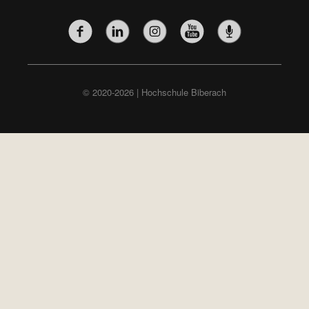
SOZIALE-
NETZWERKE-
MENÜ
(HAUPTSEITE)
© 2020-2026 | Hochschule Biberach