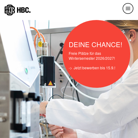
Direkt
zum
Inhalt
DEINE CHANCE!
Freie Plätze für das
Wintersemester 2026/2027!
Jetzt bewerben bis 15.9.!