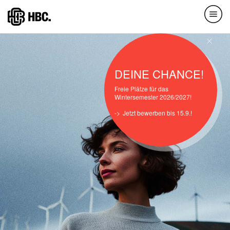
Direkt
zum
Inhalt
DEINE CHANCE!
Freie Plätze für das
Wintersemester 2026/2027!
Jetzt bewerben bis 15.9.!