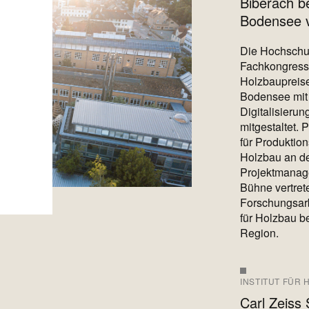
Biberach b
Bodensee v
Die Hochschul
Fachkongress
Holzbaupreis
Bodensee mit 
Digitalisieru
mitgestaltet. 
für Produktio
Holzbau an d
Projektmanage
Bühne vertret
Forschungsarb
für Holzbau b
Region.
INSTITUT FÜR 
Carl Zeiss 