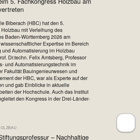
eim 5. Fachkongress Holzbau am
ertreten
e Biberach (HBC) hat den 5.
 Holzbau mit Verleihung des
es Baden-Württemberg 2026 am
wissenschaftlicher Expertise im Bereich
ng und Automatisierung im Holzbau
Prof. Dr.techn. Felix Amtsberg, Professor
ns- und Automatisierungstechnik im
er Fakultät Bauingenieurwesen und
ment der HBC, war als Experte auf der
en und gab Einblicke in aktuelle
eiten der Hochschule. Auch das Institut
egleitet den Kongress in der Drei-Länder-
HOLZBAU
Stiftungsprofessur – Nachhaltige