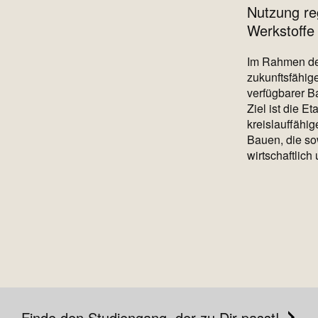
Nutzung re
Werkstoff
Im Rahmen der
zukunftsfähig
verfügbarer Ba
Ziel ist die 
kreislauffähi
Bauen, die so
wirtschaftlich
Finde den Studiengang, der zu Dir passt!