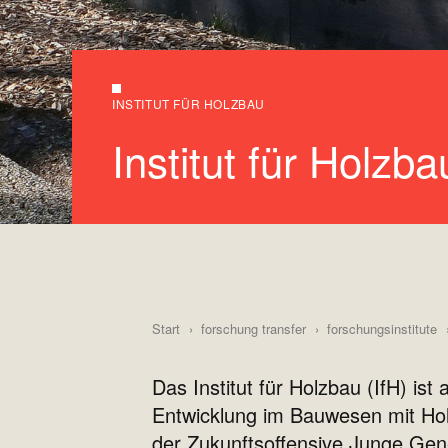
INSTITUT FÜR HOLZBAU
Institut für Holzba
Start
forschung transfer
forschungsinstitute
Das Institut für Holzbau (IfH) is
Entwicklung im Bauwesen mit Ho
der Zukunftsoffensive Junge Ge