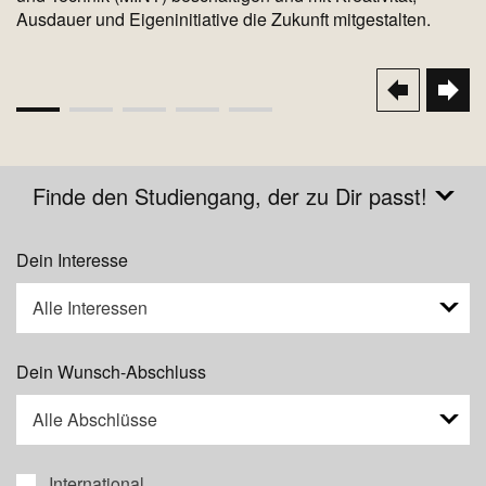
Ausdauer und Eigeninitiative die Zukunft mitgestalten.
Seite
Nächs
next
Vorherige
prev
Seite
Seitennummerierung
Finde den Studiengang, der zu Dir passt!
Dein Interesse
Alle Interessen
Dein Wunsch-Abschluss
Alle Abschlüsse
International