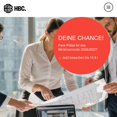
Direkt
zum
Inhalt
DEINE CHANCE!
Freie Plätze für das
Wintersemester 2026/2027!
Jetzt bewerben bis 15.9.!