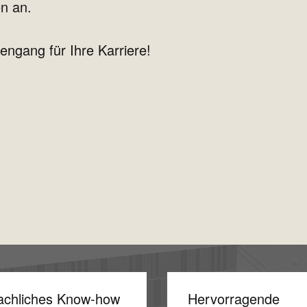
en an.
iengang für Ihre Karriere!
achliches Know-how
Hervorragende