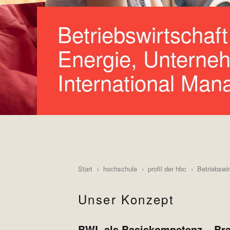
Betriebswirtschaft
Energie, Unterne
International Ma
Start
hochschule
profil der hbc
Betriebswir
Unser Konzept
BWL als Basiskompetenz – Bra