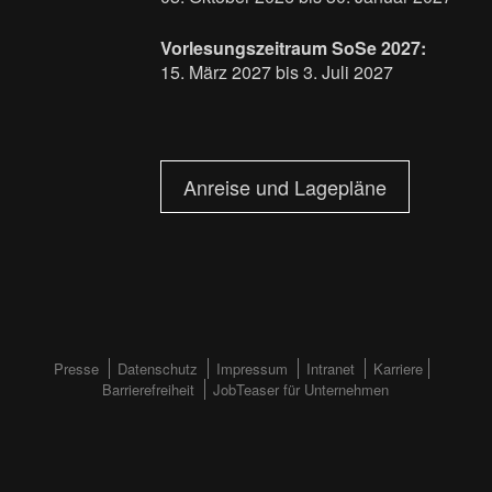
Vorlesungszeitraum SoSe 2027:
15. März 2027 bis 3. Juli 2027
Anreise und Lagepläne
FOOTERMENÜ
Presse
Datenschutz
Impressum
Intranet
Karriere
Barrierefreiheit
JobTeaser für Unternehmen
(HAUPTSEITE)