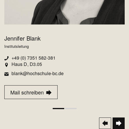
Jennifer Blank
N
Institutsleitung
+49 (0) 7351 582-381
Haus D
D3.05
blank@hochschule-bc.de
Mail schreiben