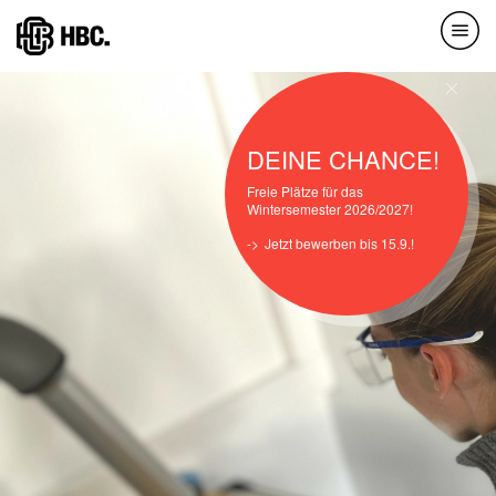
Direkt
zum
Inhalt
DEINE CHANCE!
Freie Plätze für das
Wintersemester 2026/2027!
Jetzt bewerben bis 15.9.!