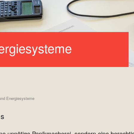
ergiesysteme
nd Energiesysteme
is
ine unnötige Panikmacherei, sondern eine berechti