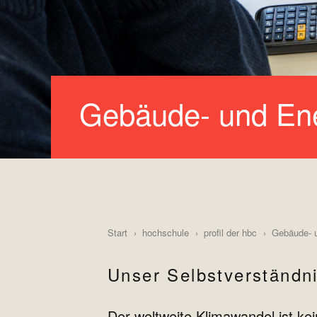
Gebäude- und En
Start
hochschule
profil der hbc
Gebäude- u
Unser Selbstverständn
Der weltweite Klimawandel ist ke