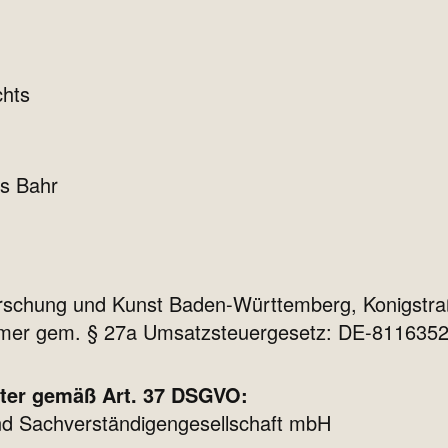
chts
as Bahr
orschung und Kunst Baden-Württemberg, Konigstra
mmer gem. § 27a Umsatzsteuergesetz: DE-811635
gter gemäß Art. 37 DSGVO:
d Sachverständigengesellschaft mbH