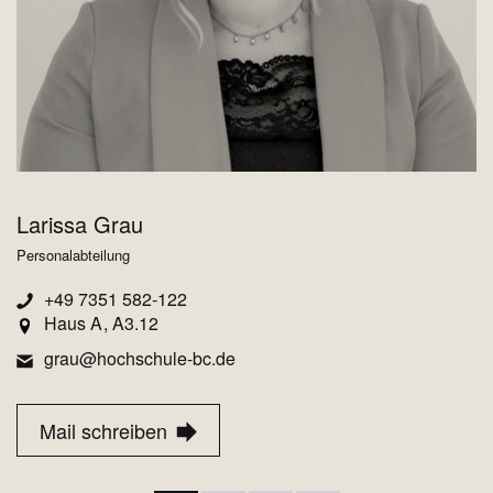
Larissa Grau
D
Personalabteilung
Pe
+49 7351 582-122
Haus A
A3.12
grau@hochschule-bc.de
Mail schreiben