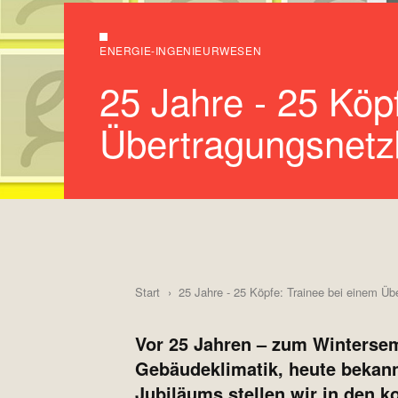
ENERGIE-INGENIEURWESEN
25 Jahre - 25 Köp
Übertragungsnetz
Start
25 Jahre - 25 Köpfe: Trainee bei einem Üb
Vor 25 Jahren – zum Wintersem
Gebäudeklimatik, heute bekan
Jubiläums stellen wir in den