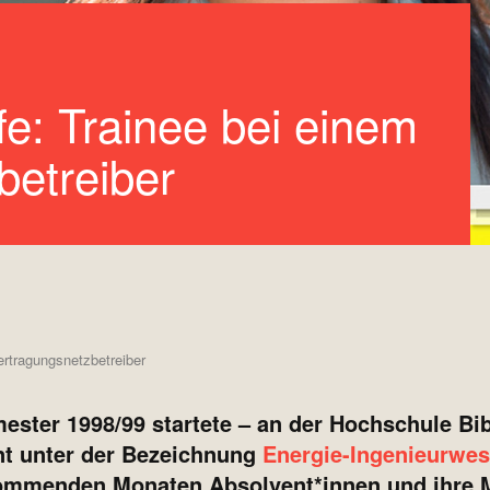
fe: Trainee bei einem
betreiber
ertragungsnetzbetreiber
ester 1998/99 startete – an der Hochschule B
nt unter der Bezeichnung
Energie-Ingenieurwe
 kommenden Monaten Absolvent*innen und ihre 