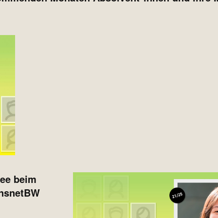
nee beim
ransnetBW