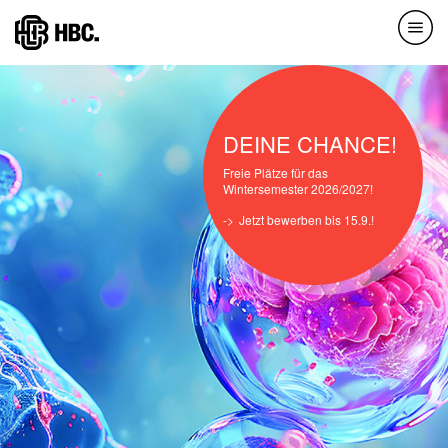
Direkt
zum
Inhalt
DEINE CHANCE!
Freie Plätze für das
Wintersemester 2026/2027!
Jetzt bewerben bis 15.9.!