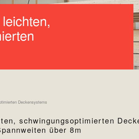
leichten,
ierten
optimierten Deckensystems
chten, schwingungsoptimierten Dec
Spannweiten über 8m