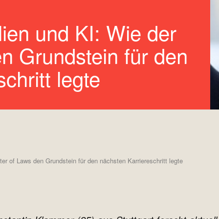
ien und KI: Wie der
n Grundstein für den
chritt legte
r of Laws den Grundstein für den nächsten Karriereschritt legte