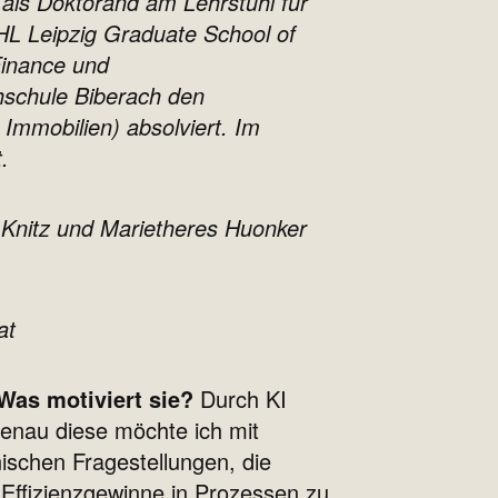
 als Doktorand am Lehrstuhl für
L Leipzig Graduate School of
Finance und
hschule Biberach den
Immobilien) absolviert. Im
t.
-Knitz und Marietheres Huonker
at
Was motiviert sie?
Durch KI
genau diese möchte ich mit
ischen Fragestellungen, die
 Effizienzgewinne in Prozessen zu