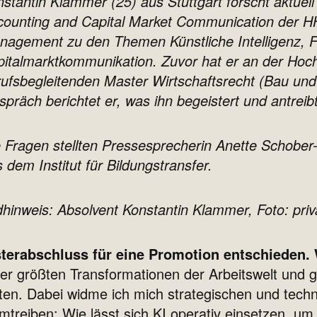
stantin Klammer (25) aus Stuttgart forscht aktuell
counting and Capital Market Communication der HH
nagement zu den Themen Künstliche Intelligenz, 
italmarktkommunikation. Zuvor hat er an der Hoc
ufsbegleitenden Master Wirtschaftsrecht (Bau und 
präch berichtet er, was ihn begeistert und antreib
 Fragen stellten Pressesprecherin Anette Schober
 dem Institut für Bildungstransfer.
dhinweis: Absolvent Konstantin Klammer, Foto: priv
terabschluss für eine Promotion entschieden. 
 der größten Transformationen der Arbeitswelt und 
ten. Dabei widme ich mich strategischen und techn
treiben: Wie lässt sich KI operativ einsetzen, um