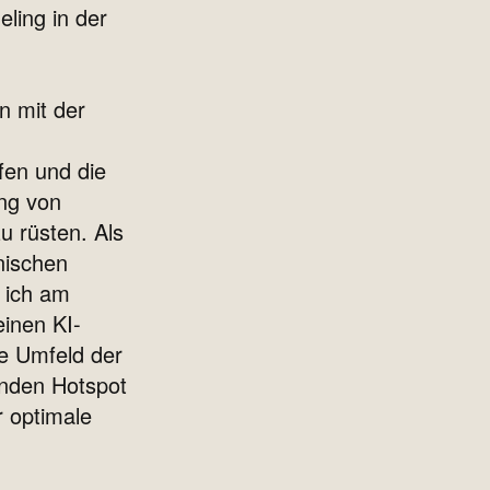
ling in der
n mit der
fen und die
ung von
u rüsten. Als
nischen
 ich am
einen KI-
e Umfeld der
nden Hotspot
r optimale