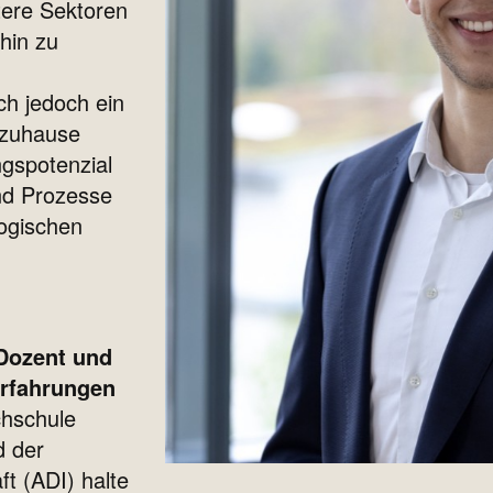
tere Sektoren
hin zu
ch jedoch ein
 zuhause
ngspotenzial
nd Prozesse
ogischen
 Dozent und
Erfahrungen
chschule
 der
t (ADI) halte