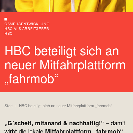
CAMPUSENTWICKLUNG
HBC ALS ARBEITGEBER
HBC
HBC beteiligt sich an
neuer Mitfahrplattform
„fahrmob“
Start
HBC beteiligt sich an neuer Mitfahrplattform „fahrmob“
„G´scheit, mitanand & nachhaltig!“
– damit
wirbt die lokale
Mitfahrplattform „fahrmob“
.