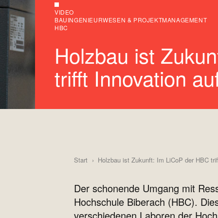
VIDEO
BAUINGENIEURWESEN & PROJEKTMANAGEMENT
HBC
Holzbau ist Zukun
trifft Innovation a
Start
Holzbau ist Zukunft: Im LiCoP der HBC triff
Der schonende Umgang mit Ressou
Hochschule Biberach (HBC). Dies
verschiedenen Laboren der Hochs