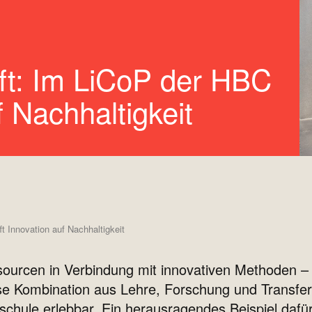
ft: Im LiCoP der HBC
uf Nachhaltigkeit
t Innovation auf Nachhaltigkeit
rcen in Verbindung mit innovativen Methoden – da
e Kombination aus Lehre, Forschung und Transfer 
chule erlebbar. Ein herausragendes Beispiel dafür