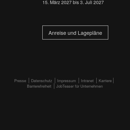
15. März 2027 bis 3. Juli 2027
Anreise und Lagepläne
FOOTERMENÜ
Presse
Datenschutz
Impressum
Intranet
Karriere
Barrierefreiheit
JobTeaser für Unternehmen
(HAUPTSEITE)