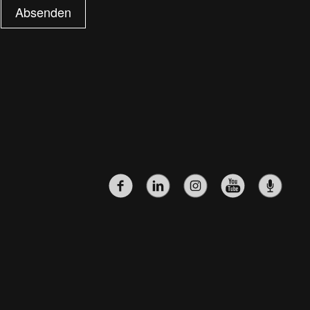
Absenden
SOZIALE-
NETZWERKE-
MENÜ
(HAUPTSEITE)