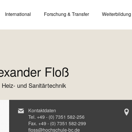
International
Forschung & Transfer
Weiterbildung
lexander Floß
 Heiz- und Sanitärtechnik
Kontaktdaten
Tel.
+49 - (0) 7351 582-256
Fax.
+49 - (0) 7351 582-299
floss@hochschule-bc.de