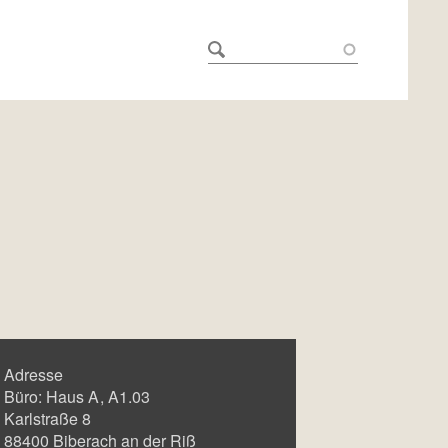
Adresse
Büro:
Haus A
A1.03
Karlstraße 8
88400
Biberach an der Riß