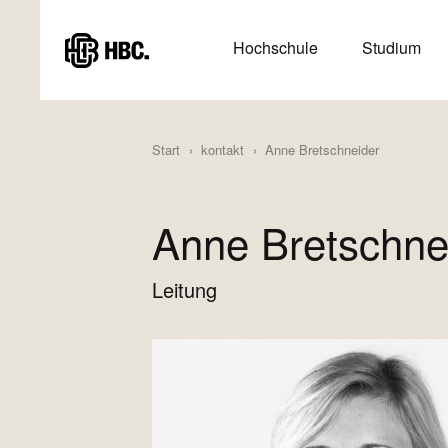
Direkt
zum
HAUPTMENÜ
Hochschule
Studium
Inhalt
(HAUPTSEITE)
Start
kontakt
Anne Bretschneider
Anne Bretschne
Leitung