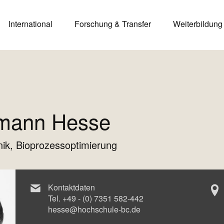
International
Forschung & Transfer
Weiterbildung
demann Hesse
hnik, Bioprozessoptimierung
Kontaktdaten
Tel.
+49 - (0) 7351 582-442
hesse@hochschule-bc.de