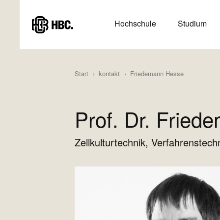
Direkt
zum
HAUPTMENÜ
Hochschule
Studium
Inhalt
(HAUPTSEITE)
Start
kontakt
Friedemann Hesse
Prof. Dr. Frie
Zellkulturtechnik, Verfahrenstec