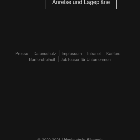
Anreise und Lagepläne
FOOTERMENÜ
Presse
Datenschutz
Impressum
Intranet
Karriere
Barrierefreiheit
JobTeaser für Unternehmen
(HAUPTSEITE)
© 2020-2026 | Hochschule Biberach