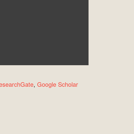
esearchGate
,
Google Scholar