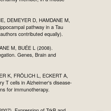
 ME, DEMEYER D, HAMDANE M,
ippocampal pathway in a Tau
authors contributed equally).
NE M, BUÉE L (2008).
egation. Genes, Brain and
R K, FRÖLICH L, ECKERT A,
 T cells in Alzheimer's disease-
ions for immunotherapy.
). Expression of TrkB and