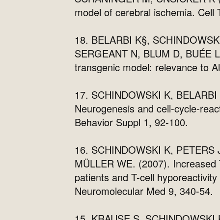
model of cerebral ischemia. Cell
18. BELARBI K§, SCHINDOWSK
SERGEANT N, BLUM D, BUÉE L. (2
transgenic model: relevance to A
17. SCHINDOWSKI K, BELARBI 
Neurogenesis and cell-cycle-reac
Behavior Suppl 1, 92-100.
16. SCHINDOWSKI K, PETERS 
MÜLLER WE. (2007). Increased T c
patients and T-cell hyporeactivi
Neuromolecular Med 9, 340-54.
15. KRAUSE S, SCHINDOWSKI K