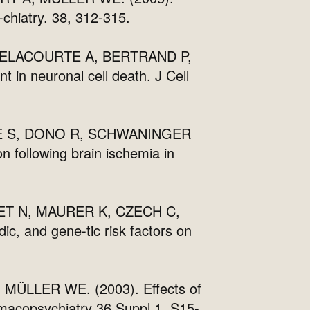
hiatry. 38, 312-315.
DELACOURTE A, BERTRAND P,
 in neuronal cell death. J Cell
SE S, DONO R, SCHWANINGER
 following brain ischemia in
ET N, MAURER K, CZECH C,
 and gene-tic risk factors on
ÜLLER WE. (2003). Effects of
rmacopsychiatry 36 Suppl 1, S15-