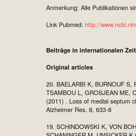
Anmerkung: Alle Publikationen s
Link Pubmed:
http://www.ncbi.n
Beiträge in internationalen Zei
Original articles
20. BAELARBI K, BURNOUF S,
TSAMBOU L, GROSJEAN ME, C
(2011) . Loss of medial septum c
Alzheimer Res. 8, 633-8
19. SCHINDOWSKI K, VON BO
SCHANINGER M, UNSICKER K (201