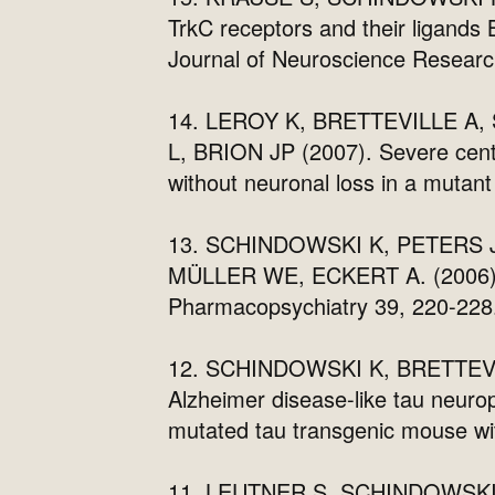
TrkC receptors and their ligands
Journal of Neuroscience Researc
14. LEROY K, BRETTEVILLE A,
L, BRION JP (2007). Severe centr
without neuronal loss in a mutan
13. SCHINDOWSKI K, PETERS 
MÜLLER WE, ECKERT A. (2006). Ap
Pharmacopsychiatry 39, 220-228
12. SCHINDOWSKI K, BRETTEVI
Alzheimer disease-like tau neurop
mutated tau transgenic mouse wit
11. LEUTNER S, SCHINDOWSKI 