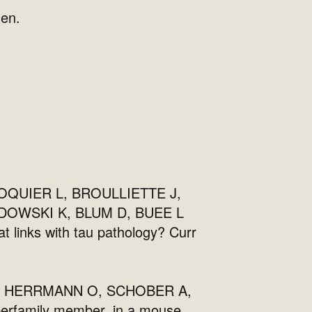
nen.
OQUIER L, BROULLIETTE J,
DOWSKI K, BLUM D, BUEE L
 links with tau pathology? Curr
A, HERRMANN O, SCHOBER A,
erfamily member, in a mouse