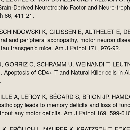
 Brain-Derived Neurotrophic Factor and Neuro-troph
h 86, 411-21.
 SCHINDOWSKI K, GILISSEN E, AUTHELET E, D
al and peripheral axonopathy, motor neuron diseas
t tau transgenic mice. Am J Pathol 171, 976-92.
J, GORRIZ C, SCHRAMM U, WEINANDI T, LEUTN
optosis of CD4+ T and Natural Killer cells in Al
.
LLE A, LEROY K, BÉGARD S, BRION JP, HAMDAN
athology leads to memory deficits and loss of func
hout any motor deficits. Am J Pathol 169, 599-61
K, FRÖLICH L, MAURER K, KRATZSCH T, ECKER