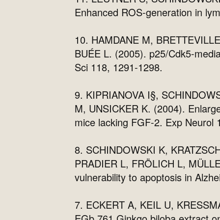
Enhanced ROS-generation in lymp
10. HAMDANE M, BRETTEVILLE
BUÉE L. (2005). p25/Cdk5-mediate
Sci 118, 1291-1298.
9. KIPRIANOVA I§, SCHINDO
M, UNSICKER K. (2004). Enlarged
mice lacking FGF-2. Exp Neurol 1
8. SCHINDOWSKI K, KRATZSCH
PRADIER L, FRÖLICH L, MÜLLER W
vulnerability to apoptosis in Alz
7. ECKERT A, KEIL U, KRESSMA
EGb 761 Ginkgo biloba extract on