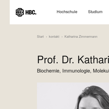
Direkt
zum
HAUPTMENÜ
Hochschule
Studium
Inhalt
(HAUPTSEITE)
Start
kontakt
Katharina Zimmermann
Prof. Dr. Kath
Biochemie, Immunologie, Moleku