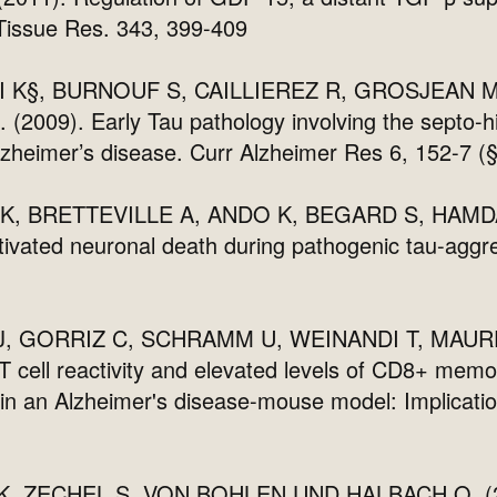
 Tissue Res. 343, 399-409
I K§, BURNOUF S, CAILLIEREZ R, GROSJEAN
009). Early Tau pathology involving the septo-h
lzheimer’s disease. Curr Alzheimer Res 6, 152-7 (§
K, BRETTEVILLE A, ANDO K, BEGARD S, HAMDA
tivated neuronal death during pathogenic tau-aggr
J, GORRIZ C, SCHRAMM U, WEINANDI T, MAURE
ell reactivity and elevated levels of CD8+ memory
ty in an Alzheimer's disease-mouse model: Implicat
, ZECHEL S, VON BOHLEN UND HALBACH O. (2007