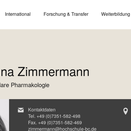
International
Forschung & Transfer
Weiterbildung
arina Zimmermann
lare Pharmakologie
Kontaktdaten
Tel.
+49 (0)7351-582-498
Fax.
+49 (0)7351-582-469
zimmermann@hochschule-bc.de