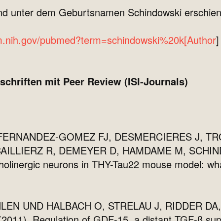
ind unter dem Geburtsnamen Schindowski erschie
lm.nih.gov/pubmed?term=schindowski%20k[Author
]
tschriften mit Peer Review (ISI-Journals)
 FERNANDEZ-GOMEZ FJ, DESMERCIERES J, TR
AILLIERZ R, DEMEYER D, HAMDAME M, SCHIN
holinergic neurons in THY-Tau22 mouse model: what
HLEN UND HALBACH O, STRELAU J, RIDDER D
1). Regulation of GDF-15, a distant TGF-β sup