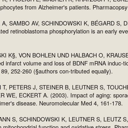
hocytes from Alzheimer's patients. Pharmacopsy-c
 A, SAMBO AV, SCHINDOWSKI K, BÉGARD S, 
d retinoblastoma phosphorylation is an early event
WSKI K§, VON BOHLEN UND HALBACH O, KRAU
 infarct volume and loss of BDNF mRNA induc-tion
89, 252-260 (§authors con-tributed equally).
 T, PETERS J, STEINER B, LEUTNER S, TOUCH
E, ECKERT A. (2003). Impact of aging: sporadic,
heimer's disease. Neuromolecular Med 4, 161-178.
NN S, SCHINDOWSKI K, LEUTNER S, LEUTZ S, M
 mitochondrial function and oxidative stress. Pha