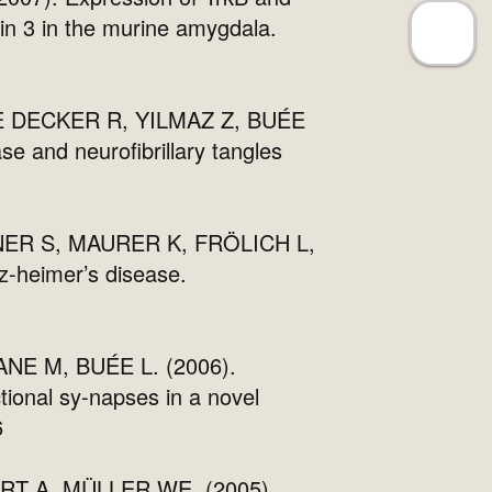
in 3 in the murine amygdala.
E DECKER R, YILMAZ Z, BUÉE
e and neurofibrillary tangles
ER S, MAURER K, FRÖLICH L,
z-heimer’s disease.
E M, BUÉE L. (2006).
tional sy-napses in a novel
6
T A, MÜLLER WE. (2005).