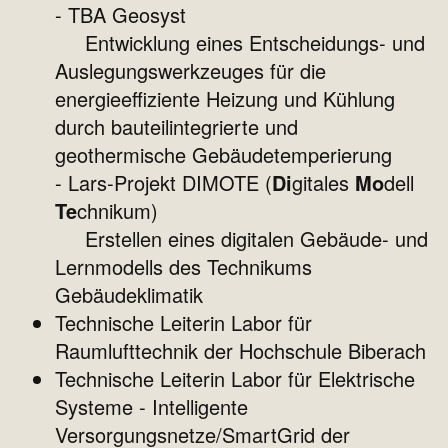
- TBA Geosyst
Entwicklung eines Entscheidungs- und
Auslegungswerkzeuges für die
energieeffiziente Heizung und Kühlung
durch bauteilintegrierte und
geothermische Gebäudetemperierung
- Lars-Projekt DIMOTE (
Di
gitales
Mo
dell
Te
chnikum)
Erstellen eines digitalen Gebäude- und
Lernmodells des Technikums
Gebäudeklimatik
Technische Leiterin Labor für
Raumlufttechnik der Hochschule Biberach
Technische Leiterin Labor für Elektrische
Systeme - Intelligente
Versorgungsnetze/SmartGrid der