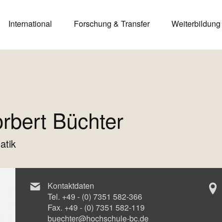
International
Forschung & Transfer
Weiterbildung
orbert Büchter
atik
Kontaktdaten
Tel.
+49 - (0) 7351 582-366
Fax.
+49 - (0) 7351 582-119
buechter@hochschule-bc.de