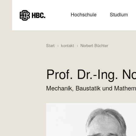
Direkt
zum
HAUPTMENÜ
Hochschule
Studium
Inhalt
(HAUPTSEITE)
Start
kontakt
Norbert Büchter
Prof. Dr.-Ing. N
Mechanik, Baustatik und Mathem