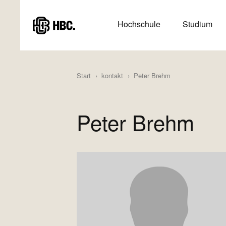
Direkt
zum
HAUPTMENÜ
Hochschule
Studium
Inhalt
(HAUPTSEITE)
Start
kontakt
Peter Brehm
Peter Brehm