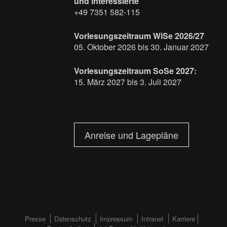
und interessierte
+49 7351 582-115
Vorlesungszeitraum WiSe 2026/27
05. Oktober 2026 bis 30. Januar 2027
Vorlesungszeitraum SoSe 2027:
15. März 2027 bis 3. Juli 2027
Anreise und Lagepläne
FOOTERMENÜ
Presse
Datenschutz
Impressum
Intranet
Karriere