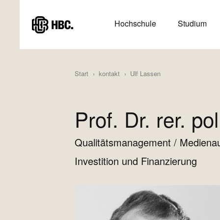
Direkt
zum
HAUPTMENÜ
Hochschule
Studium
Inhalt
(HAUPTSEITE)
Start
kontakt
Ulf Lassen
Prof. Dr. rer. po
Qualitätsmanagement / Mediena
Investition und Finanzierung