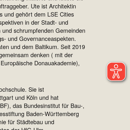
traggeber. Ute ist Architektin
ics und gehört dem LSE Cities
rspektiven in der Stadt- und
ren und schrumpfenden Gemeinden
ungs- und Governanceaspekten.
aten und dem Baltikum. Seit 2019
 gemeinsam denken ( mit der
/ Europäische Donauakademie),
ochschule. Sie ist
tgart und Köln und hat
F), das Bundesinstitut für Bau-,
desstiftung Baden-Württemberg
mie für Städtebau und
ates der HfG Ulm.