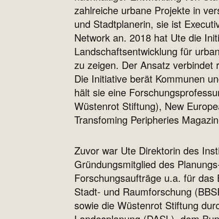
zahlreiche urbane Projekte in ve
und Stadtplanerin, sie ist Execu
Network an. 2018 hat Ute die Initi
Landschaftsentwicklung für urb
zu zeigen. Der Ansatz verbindet
Die Initiative berät Kommunen u
hält sie eine Forschungsprofess
Wüstenrot Stiftung), New Europ
Transfoming Peripheries Magazin
Zuvor war Ute Direktorin des Inst
Gründungsmitglied des Planungs-
Forschungsaufträge u.a. für das 
Stadt- und Raumforschung (BBSR)
sowie die Wüstenrot Stiftung dur
Landesplanung (DASL), dem Bund