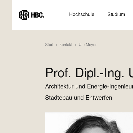
Direkt
zum
HAUPTMENÜ
Hochschule
Studium
Inhalt
(HAUPTSEITE)
Start
kontakt
Ute Meyer
Prof. Dipl.-Ing.
Architektur und Energie-Ingenie
Städtebau und Entwerfen