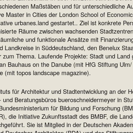
rschiedenen Maßstäben und für unterschiedliche Auf
tive Master in Cities der London School of Econom
ative urbanes.land gestartet.. Ziel ist konkrete Pe
anisierte Räume zwischen wachsenden Stadtzent
 räumliche und funktionale Ansätze mit Finanzier
nd Landkreise in Süddeutschland, den Benelux Sta
ur zum Thema. Laufende Projekte: Stadt und Land
ean Bauhaus on the Danube (mit HfG Stiftung Ulm
e (mit topos landscape magazine).
ituts für Architektur und Stadtentwicklung an der H
 und Beratungsbüros bueroschneidermeyer in Stut
Bundesministerium für Bildung und Forschung (BMB
, die Initiative Zukunftsstadt des BMBF, die Lan
chgeführt. Sie ist Mitglied in der Deutschen Akade
 Deutscher Architekten (BDA) und des Stiftungsr