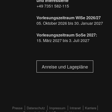
und interessierte
+49 7351 582-115
Vorlesungszeitraum WiSe 2026/27
05. Oktober 2026 bis 30. Januar 2027
Vorlesungszeitraum SoSe 2027:
15. März 2027 bis 3. Juli 2027
Anreise und Lagepläne
FOOTERMENÜ
Presse
Datenschutz
Impressum
Intranet
Karriere