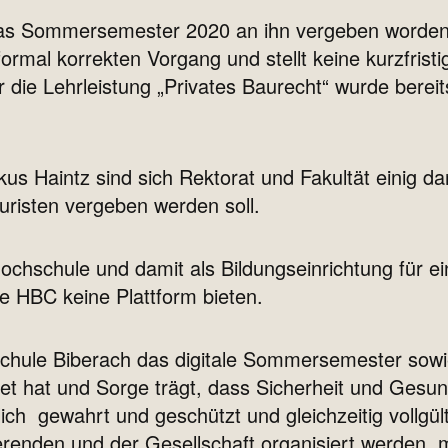
r das Sommersemester 2020 an ihn vergeben word
formal korrekten Vorgang und stellt keine kurzfri
r die Lehrleistung „Privates Baurecht“ wurde bere
us Haintz sind sich Rektorat und Fakultät einig da
uristen vergeben werden soll.
ochschule und damit als Bildungseinrichtung für ei
die HBC keine Plattform bieten.
schule Biberach das digitale Sommersemester sow
et hat und Sorge trägt, dass Sicherheit und Gesun
ich gewahrt und geschützt und gleichzeitig vollgü
enden und der Gesellschaft organisiert werden, m