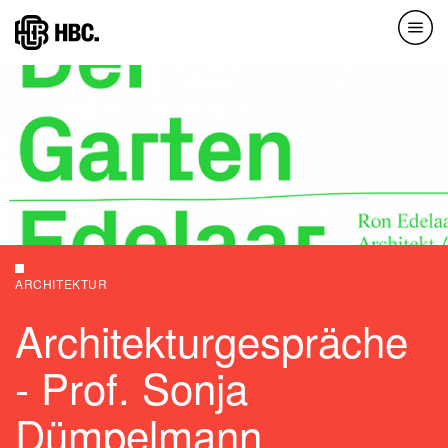
Direkt
zum
Inhalt
ARCHITEKTUR
Architekturgespräche
- Prof. Sonja
Dümpelmann