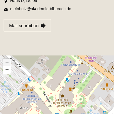
Haus D
D0.09
meinholz@akademie-biberach.de
Mail schreiben
+
−