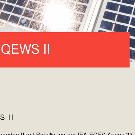
 QEWS II
S II
sonden II mit Beteiligung am IEA-ECES-Annex 27 