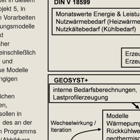
jekt 5, in
 Vorarbeiten
gungsmodelle
kt
aher
inschließlich
t und
se Modelle
ängigen
lichen
en,
ollen in
 des an der
en Programms
(Abbildung