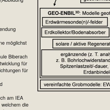
wendung
-
ne möglichst
hule Biberach
twicklung für
ichtungen für
nd
sich am IEA
n welchem die