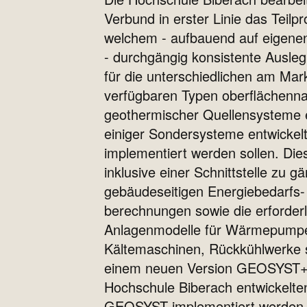
Verbund in erster Linie das Teilpro
welchem - aufbauend auf eigenen
- durchgängig konsistente Ausle
für die unterschiedlichen am Mar
verfügbaren Typen oberflächenn
geothermischer Quellensysteme e
einiger Sondersysteme entwickel
implementiert werden sollen. Die
inklusive einer Schnittstelle zu g
gebäudeseitigen Energiebedarfs-
berechnungen sowie die erforder
Anlagenmodelle für Wärmepump
Kältemaschinen, Rückkühlwerke s
einem neuen Version GEOSYST+
Hochschule Biberach entwickelt
GEOSYST implementiert werden 