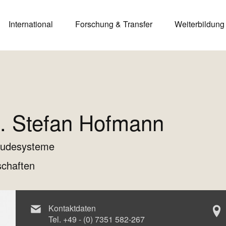
International
Forschung & Transfer
Weiterbildung
at. Stefan Hofmann
äudesysteme
schaften
Kontaktdaten
Tel.
+49 - (0) 7351 582-267