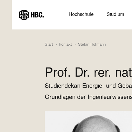
Direkt
zum
HAUPTMENÜ
Hochschule
Studium
Inhalt
(HAUPTSEITE)
Start
kontakt
Stefan Hofmann
Prof. Dr. rer. n
Studiendekan Energie- und Geb
Grundlagen der Ingenieurwissen