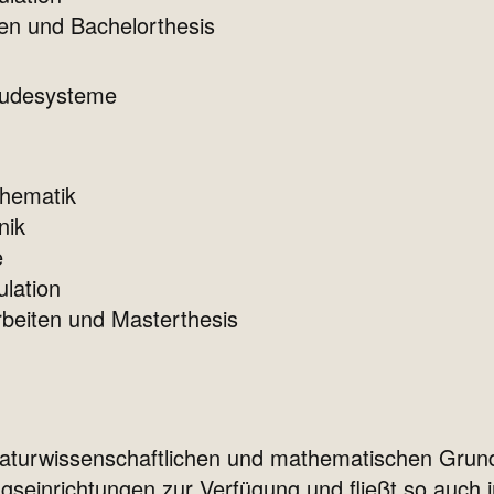
en und Bachelorthesis
äudesysteme
hematik
nik
e
lation
beiten und Masterthesis
aturwissenschaftlichen und mathematischen Grund
ngseinrichtungen zur Verfügung und fließt so auch 