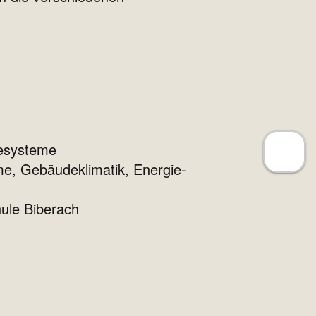
desysteme
e, Gebäudeklimatik, Energie-
hule Biberach