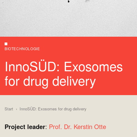
BIOTECHNOLOGIE
InnoSÜD: Exosomes
for drug delivery
Start
InnoSÜD: Exosomes for drug delivery
Project leader
:
Prof. Dr. Kerstin Otte